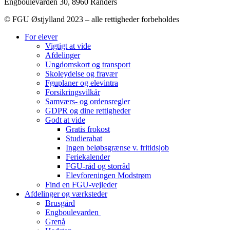
Engboulevarden 30, 8960 Randers
© FGU Østjylland 2023 – alle rettigheder forbeholdes
For elever
Vigtigt at vide
Afdelinger
Ungdomskort og transport
Skoleydelse og fravær
Fguplaner og elevintra
Forsikringsvilkår
Samværs- og ordensregler
GDPR og dine rettigheder
Godt at vide
Gratis frokost
Studierabat
Ingen beløbsgrænse v. fritidsjob
Feriekalender
FGU-råd og storråd
Elevforeningen Modstrøm
Find en FGU-vejleder
Afdelinger og værksteder
Brusgård
Engboulevarden
Grenå