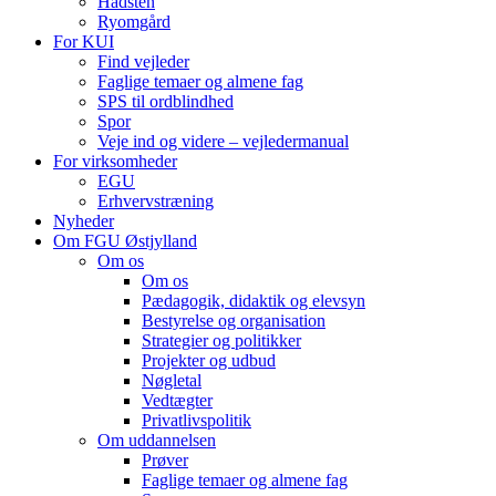
Hadsten
Ryomgård
For KUI
Find vejleder
Faglige temaer og almene fag
SPS til ordblindhed
Spor
Veje ind og videre – vejledermanual
For virksomheder
EGU
Erhvervstræning
Nyheder
Om FGU Østjylland
Om os
Om os
Pædagogik, didaktik og elevsyn
Bestyrelse og organisation
Strategier og politikker
Projekter og udbud
Nøgletal
Vedtægter
Privatlivspolitik
Om uddannelsen
Prøver
Faglige temaer og almene fag