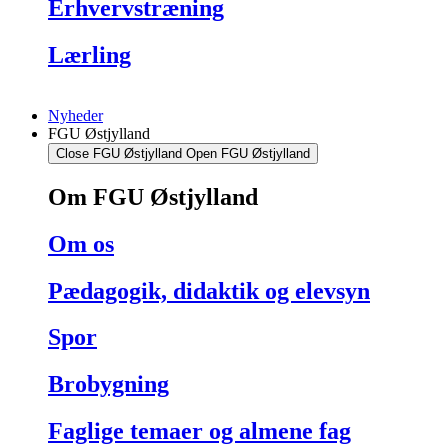
Erhvervstræning
Lærling
Nyheder
FGU Østjylland
Close FGU Østjylland
Open FGU Østjylland
Om FGU Østjylland
Om os
Pædagogik, didaktik og elevsyn
Spor
Brobygning
Faglige temaer og almene fag