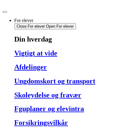
Videre
til
indhold
For elever
Close For elever
Open For elever
Din hverdag
Vigtigt at vide
Afdelinger
Ungdomskort og transport
Skoleydelse og fravær
Fguplaner og elevintra
Forsikringsvilkår