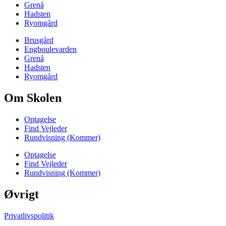
Grenå
Hadsten
Ryomgård
Brusgård
Engboulevarden
Grenå
Hadsten
Ryomgård
Om Skolen
Optagelse
Find Vejleder
Rundvisning (Kommer)
Optagelse
Find Vejleder
Rundvisning (Kommer)
Øvrigt
Privatlivspolitik