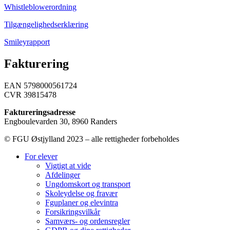
Whistleblowerordning
Tilgængelighedserklæring
Smileyrapport
Fakturering
EAN 5798000561724
CVR 39815478
Faktureringsadresse
Engboulevarden 30, 8960 Randers
© FGU Østjylland 2023 – alle rettigheder forbeholdes
For elever
Vigtigt at vide
Afdelinger
Ungdomskort og transport
Skoleydelse og fravær
Fguplaner og elevintra
Forsikringsvilkår
Samværs- og ordensregler