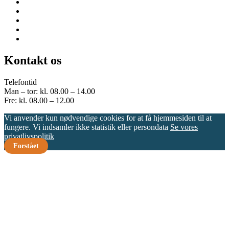
Kontakt os
Telefontid
Man – tor: kl. 08.00 – 14.00
Fre: kl. 08.00 – 12.00
Vi anvender kun nødvendige cookies for at få hjemmesiden til at
fungere. Vi indsamler ikke statistik eller persondata
Se vores
privatlivspolitik
Forstået