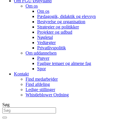
Om FGU Østjylland
Om os
Om os
Pædagogik, didaktik og elevsyn
Bestyrelse og organisation
Strategier og politikker
Projekter og udbud
Nøgletal
Vedtægter
Privatlivspolitik
Om uddannelsen
Prøver
Faglige temaer og almene fag
Spor
Kontakt
Find medarbejder
Find afdeling
Ledige stillinger
Whistleblower Ordning
Søg