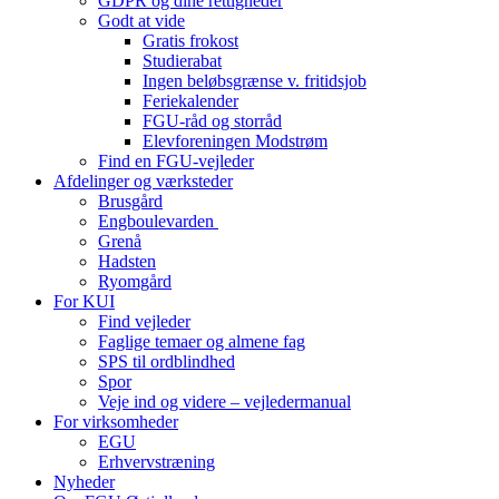
GDPR og dine rettigheder
Godt at vide
Gratis frokost
Studierabat
Ingen beløbsgrænse v. fritidsjob
Feriekalender
FGU-råd og storråd
Elevforeningen Modstrøm
Find en FGU-vejleder
Afdelinger og værksteder
Brusgård
Engboulevarden
Grenå
Hadsten
Ryomgård
For KUI
Find vejleder
Faglige temaer og almene fag
SPS til ordblindhed
Spor
Veje ind og videre – vejledermanual
For virksomheder
EGU
Erhvervstræning
Nyheder