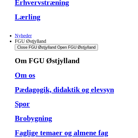
Erhvervstræning
Lærling
Nyheder
FGU Østjylland
Close FGU Østjylland
Open FGU Østjylland
Om FGU Østjylland
Om os
Pædagogik, didaktik og elevsyn
Spor
Brobygning
Faglige temaer og almene fag