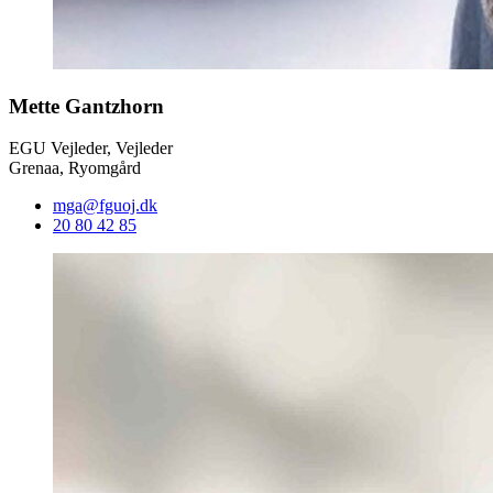
Mette Gantzhorn
EGU Vejleder, Vejleder
Grenaa, Ryomgård
mga@fguoj.dk
20 80 42 85