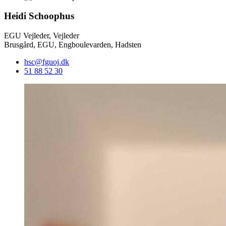
Heidi Schoophus
EGU Vejleder, Vejleder
Brusgård, EGU, Engboulevarden, Hadsten
hsc@fguoj.dk
51 88 52 30