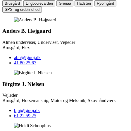
Brusgård
Engboulevarden
Grenaa
Hadsten
Ryomgård
SPS- og ordblindhed
Anders B. Højgaard
Almen underviser, Underviser, Vejleder
Brusgård, Flex
abh@fguoj.dk
41 80 25 67
Birgitte J. Nielsen
Vejleder
Brusgård, Horsemanship, Motor og Mekanik, Skovhåndværk
bjn@fguoj.dk
61 22 59 25