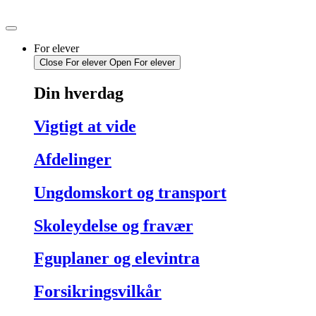
Videre
til
indhold
For elever
Close For elever
Open For elever
Din hverdag
Vigtigt at vide
Afdelinger
Ungdomskort og transport
Skoleydelse og fravær
Fguplaner og elevintra
Forsikringsvilkår