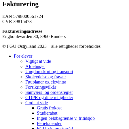
Fakturering
EAN 5798000561724
CVR 39815478
Faktureringsadresse
Engboulevarden 30, 8960 Randers
© FGU Østjylland 2023 – alle rettigheder forbeholdes
For elever
Vigtigt at vide
Afdelinger
Ungdomskort og transport
Skoleydelse og fravær
Fguplaner og elevintra
Forsikringsvilkår
Samværs- og ordensregler
GDPR og dine rettigheder
Godt at vide
Gratis frokost
Studierabat
Ingen beløbsgrænse v. fritidsjob
Feriekalender
FGU-råd og storråd