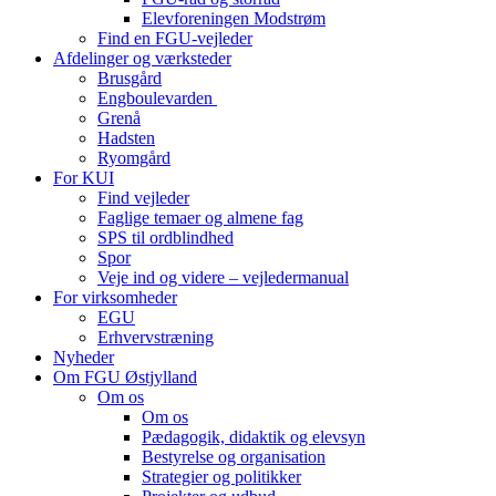
Elevforeningen Modstrøm
Find en FGU-vejleder
Afdelinger og værksteder
Brusgård
Engboulevarden
Grenå
Hadsten
Ryomgård
For KUI
Find vejleder
Faglige temaer og almene fag
SPS til ordblindhed
Spor
Veje ind og videre – vejledermanual
For virksomheder
EGU
Erhvervstræning
Nyheder
Om FGU Østjylland
Om os
Om os
Pædagogik, didaktik og elevsyn
Bestyrelse og organisation
Strategier og politikker