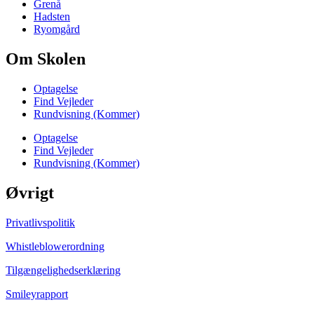
Grenå
Hadsten
Ryomgård
Om Skolen
Optagelse
Find Vejleder
Rundvisning (Kommer)
Optagelse
Find Vejleder
Rundvisning (Kommer)
Øvrigt
Privatlivspolitik
Whistleblowerordning
Tilgængelighedserklæring
Smileyrapport