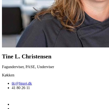
Tine L. Christensen
Fagunderviser, PASE, Underviser
Køkken
tlc@fguoj.dk
41 80 26 11