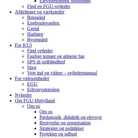
Elevforeningen Modstrøm
Find en FGU-vejleder
Afdelinger og værksteder
Brusgård
Engboulevarden
Grenå
Hadsten
Ryomgård
For KUI
Find vejleder
Faglige temaer og almene fag
SPS til ordblindhed
Spor
Veje ind og videre – vejledermanual
For virksomheder
EGU
Erhvervstræning
Nyheder
Om FGU Østjylland
Om os
Om os
Pædagogik, didaktik og elevsyn
Bestyrelse og organisation
Strategier og politikker
Projekter og udbud