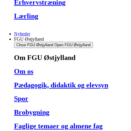
Erhvervstræning
Lærling
Nyheder
FGU Østjylland
Close FGU Østjylland
Open FGU Østjylland
Om FGU Østjylland
Om os
Pædagogik, didaktik og elevsyn
Spor
Brobygning
Faglige temaer og almene fag