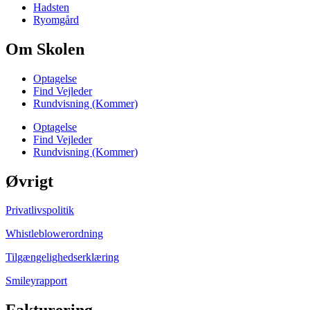
Hadsten
Ryomgård
Om Skolen
Optagelse
Find Vejleder
Rundvisning (Kommer)
Optagelse
Find Vejleder
Rundvisning (Kommer)
Øvrigt
Privatlivspolitik
Whistleblowerordning
Tilgængelighedserklæring
Smileyrapport