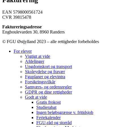
Fakturering
EAN 5798000561724
CVR 39815478
Faktureringsadresse
Engboulevarden 30, 8960 Randers
© FGU Østjylland 2023 – alle rettigheder forbeholdes
For elever
Vigtigt at vide
Afdelinger
Ungdomskort og transport
Skoleydelse og fravær
Fguplaner og elevintra
Forsikringsvilkår
Samværs- og ordensregler
GDPR og dine rettigheder
Godt at vide
Gratis frokost
Studierabat
Ingen beløbsgrænse v. fritidsjob
Feriekalender
FGU-råd og storråd