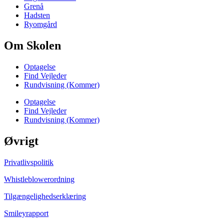
Grenå
Hadsten
Ryomgård
Om Skolen
Optagelse
Find Vejleder
Rundvisning (Kommer)
Optagelse
Find Vejleder
Rundvisning (Kommer)
Øvrigt
Privatlivspolitik
Whistleblowerordning
Tilgængelighedserklæring
Smileyrapport