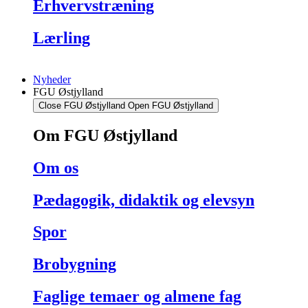
Erhvervstræning
Lærling
Nyheder
FGU Østjylland
Close FGU Østjylland
Open FGU Østjylland
Om FGU Østjylland
Om os
Pædagogik, didaktik og elevsyn
Spor
Brobygning
Faglige temaer og almene fag