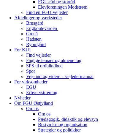
FGU-råd og storråd
Elevforeningen Modstrøm
Find en FGU-vejleder
Afdelinger og værksteder
Brusgård
Engboulevarden
Grenå
Hadsten
Ryomgård
For KUI
Find vejleder
Faglige temaer og almene fag
SPS til ordblindhed
Spor
Veje ind og videre – vejledermanual
For virksomheder
EGU
Erhvervstræning
Nyheder
Om FGU Østjylland
Om os
Om os
Pædagogik, didaktik og elevsyn
Bestyrelse og organisation
Strategier og politikker