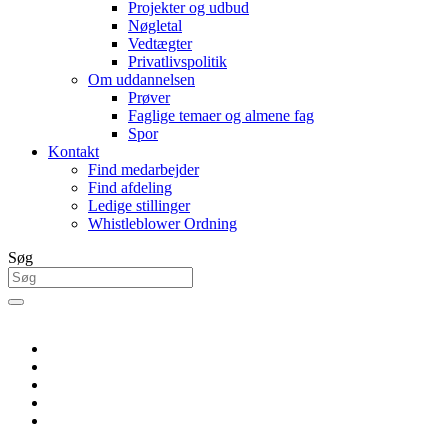
Projekter og udbud
Nøgletal
Vedtægter
Privatlivspolitik
Om uddannelsen
Prøver
Faglige temaer og almene fag
Spor
Kontakt
Find medarbejder
Find afdeling
Ledige stillinger
Whistleblower Ordning
Søg