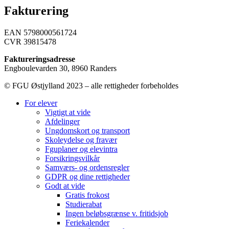
Fakturering
EAN 5798000561724
CVR 39815478
Faktureringsadresse
Engboulevarden 30, 8960 Randers
© FGU Østjylland 2023 – alle rettigheder forbeholdes
For elever
Vigtigt at vide
Afdelinger
Ungdomskort og transport
Skoleydelse og fravær
Fguplaner og elevintra
Forsikringsvilkår
Samværs- og ordensregler
GDPR og dine rettigheder
Godt at vide
Gratis frokost
Studierabat
Ingen beløbsgrænse v. fritidsjob
Feriekalender