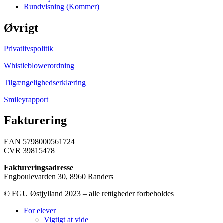
Rundvisning (Kommer)
Øvrigt
Privatlivspolitik
Whistleblowerordning
Tilgængelighedserklæring
Smileyrapport
Fakturering
EAN 5798000561724
CVR 39815478
Faktureringsadresse
Engboulevarden 30, 8960 Randers
© FGU Østjylland 2023 – alle rettigheder forbeholdes
For elever
Vigtigt at vide