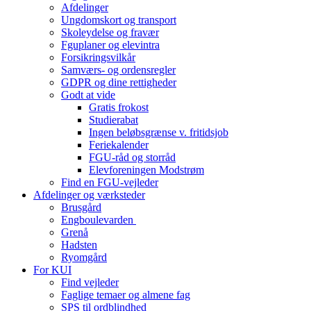
Afdelinger
Ungdomskort og transport
Skoleydelse og fravær
Fguplaner og elevintra
Forsikringsvilkår
Samværs- og ordensregler
GDPR og dine rettigheder
Godt at vide
Gratis frokost
Studierabat
Ingen beløbsgrænse v. fritidsjob
Feriekalender
FGU-råd og storråd
Elevforeningen Modstrøm
Find en FGU-vejleder
Afdelinger og værksteder
Brusgård
Engboulevarden
Grenå
Hadsten
Ryomgård
For KUI
Find vejleder
Faglige temaer og almene fag
SPS til ordblindhed