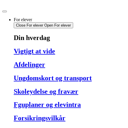
Videre
til
indhold
For elever
Close For elever
Open For elever
Din hverdag
Vigtigt at vide
Afdelinger
Ungdomskort og transport
Skoleydelse og fravær
Fguplaner og elevintra
Forsikringsvilkår