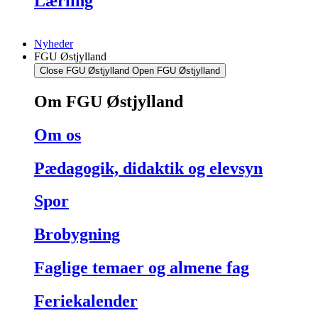
Lærling
Nyheder
FGU Østjylland
Close FGU Østjylland
Open FGU Østjylland
Om FGU Østjylland
Om os
Pædagogik, didaktik og elevsyn
Spor
Brobygning
Faglige temaer og almene fag
Feriekalender