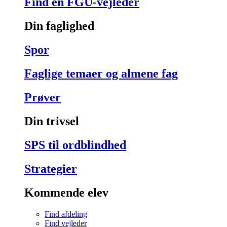
Find en FGU-vejleder
Din faglighed
Spor
Faglige temaer og almene fag
Prøver
Din trivsel
SPS til ordblindhed
Strategier
Kommende elev
Find afdeling
Find vejleder