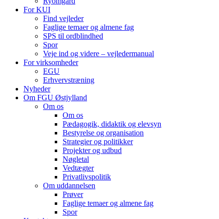
Ryomgård
For KUI
Find vejleder
Faglige temaer og almene fag
SPS til ordblindhed
Spor
Veje ind og videre – vejledermanual
For virksomheder
EGU
Erhvervstræning
Nyheder
Om FGU Østjylland
Om os
Om os
Pædagogik, didaktik og elevsyn
Bestyrelse og organisation
Strategier og politikker
Projekter og udbud
Nøgletal
Vedtægter
Privatlivspolitik
Om uddannelsen
Prøver
Faglige temaer og almene fag
Spor