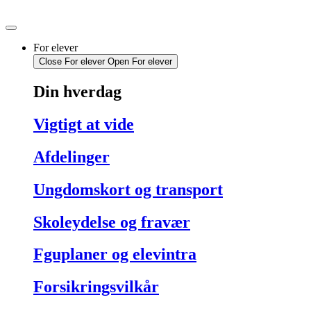
Videre
til
indhold
For elever
Close For elever
Open For elever
Din hverdag
Vigtigt at vide
Afdelinger
Ungdomskort og transport
Skoleydelse og fravær
Fguplaner og elevintra
Forsikringsvilkår