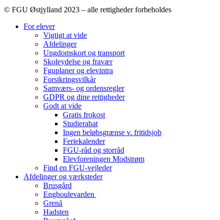
© FGU Østjylland 2023 – alle rettigheder forbeholdes
For elever
Vigtigt at vide
Afdelinger
Ungdomskort og transport
Skoleydelse og fravær
Fguplaner og elevintra
Forsikringsvilkår
Samværs- og ordensregler
GDPR og dine rettigheder
Godt at vide
Gratis frokost
Studierabat
Ingen beløbsgrænse v. fritidsjob
Feriekalender
FGU-råd og storråd
Elevforeningen Modstrøm
Find en FGU-vejleder
Afdelinger og værksteder
Brusgård
Engboulevarden
Grenå
Hadsten