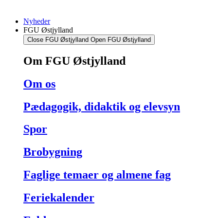
Nyheder
FGU Østjylland
Close FGU Østjylland
Open FGU Østjylland
Om FGU Østjylland
Om os
Pædagogik, didaktik og elevsyn
Spor
Brobygning
Faglige temaer og almene fag
Feriekalender