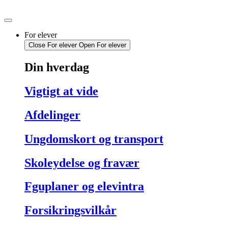
Videre
til
indhold
For elever
Close For elever
Open For elever
Din hverdag
Vigtigt at vide
Afdelinger
Ungdomskort og transport
Skoleydelse og fravær
Fguplaner og elevintra
Forsikringsvilkår