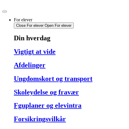
Videre
til
indhold
For elever
Close For elever
Open For elever
Din hverdag
Vigtigt at vide
Afdelinger
Ungdomskort og transport
Skoleydelse og fravær
Fguplaner og elevintra
Forsikringsvilkår