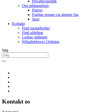
Privatlivspolitik
Om uddannelsen
Prøver
Faglige temaer og almene fag
Spor
Kontakt
Find medarbejder
Find afdeling
Ledige stillinger
Whistleblower Ordning
Søg
Kontakt os