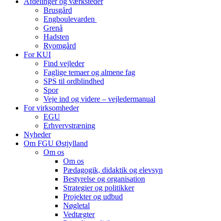
Afdelinger og værksteder
Brusgård
Engboulevarden
Grenå
Hadsten
Ryomgård
For KUI
Find vejleder
Faglige temaer og almene fag
SPS til ordblindhed
Spor
Veje ind og videre – vejledermanual
For virksomheder
EGU
Erhvervstræning
Nyheder
Om FGU Østjylland
Om os
Om os
Pædagogik, didaktik og elevsyn
Bestyrelse og organisation
Strategier og politikker
Projekter og udbud
Nøgletal
Vedtægter