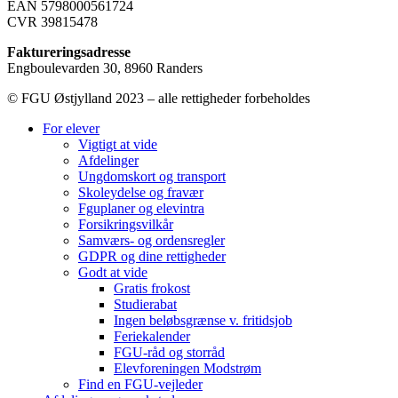
EAN 5798000561724
CVR 39815478
Faktureringsadresse
Engboulevarden 30, 8960 Randers
© FGU Østjylland 2023 – alle rettigheder forbeholdes
For elever
Vigtigt at vide
Afdelinger
Ungdomskort og transport
Skoleydelse og fravær
Fguplaner og elevintra
Forsikringsvilkår
Samværs- og ordensregler
GDPR og dine rettigheder
Godt at vide
Gratis frokost
Studierabat
Ingen beløbsgrænse v. fritidsjob
Feriekalender
FGU-råd og storråd
Elevforeningen Modstrøm
Find en FGU-vejleder