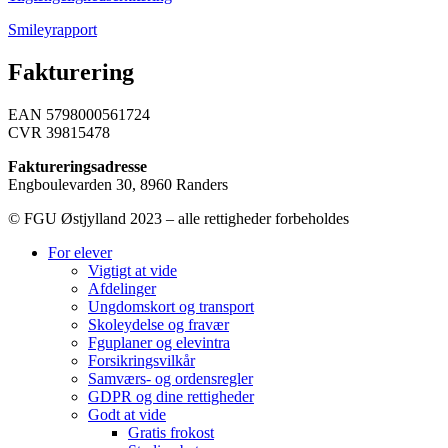
Smileyrapport
Fakturering
EAN 5798000561724
CVR 39815478
Faktureringsadresse
Engboulevarden 30, 8960 Randers
© FGU Østjylland 2023 – alle rettigheder forbeholdes
For elever
Vigtigt at vide
Afdelinger
Ungdomskort og transport
Skoleydelse og fravær
Fguplaner og elevintra
Forsikringsvilkår
Samværs- og ordensregler
GDPR og dine rettigheder
Godt at vide
Gratis frokost