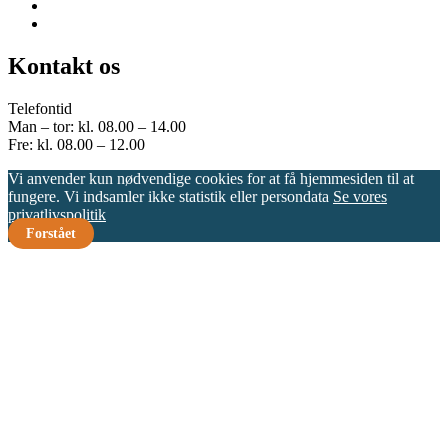
Kontakt os
Telefontid
Man – tor: kl. 08.00 – 14.00
Fre: kl. 08.00 – 12.00
Vi anvender kun nødvendige cookies for at få hjemmesiden til at
fungere. Vi indsamler ikke statistik eller persondata
Se vores
privatlivspolitik
Forstået