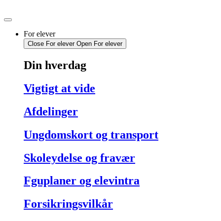
Videre
til
indhold
For elever
Close For elever
Open For elever
Din hverdag
Vigtigt at vide
Afdelinger
Ungdomskort og transport
Skoleydelse og fravær
Fguplaner og elevintra
Forsikringsvilkår