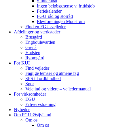
Studierabat
Ingen beløbsgrænse v. fritidsjob
Feriekalender
FGU-råd og storråd
Elevforeningen Modstrøm
Find en FGU-vejleder
Afdelinger og værksteder
Brusgård
Engboulevarden
Grenå
Hadsten
Ryomgård
For KUI
Find vejleder
Faglige temaer og almene fag
SPS til ordblindhed
Spor
Veje ind og videre – vejledermanual
For virksomheder
EGU
Erhvervstræning
Nyheder
Om FGU Østjylland
Om os
Om os