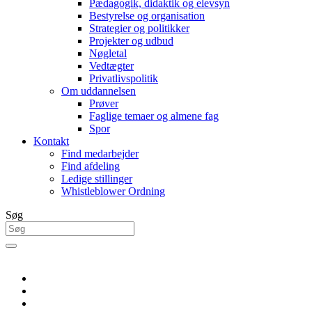
Pædagogik, didaktik og elevsyn
Bestyrelse og organisation
Strategier og politikker
Projekter og udbud
Nøgletal
Vedtægter
Privatlivspolitik
Om uddannelsen
Prøver
Faglige temaer og almene fag
Spor
Kontakt
Find medarbejder
Find afdeling
Ledige stillinger
Whistleblower Ordning
Søg