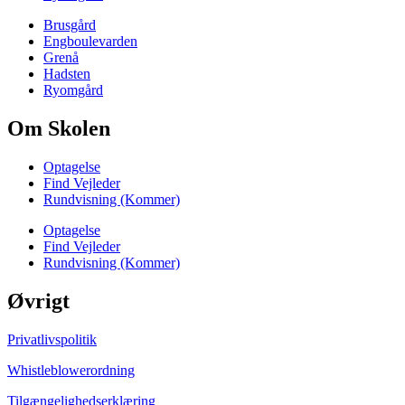
Brusgård
Engboulevarden
Grenå
Hadsten
Ryomgård
Om Skolen
Optagelse
Find Vejleder
Rundvisning (Kommer)
Optagelse
Find Vejleder
Rundvisning (Kommer)
Øvrigt
Privatlivspolitik
Whistleblowerordning
Tilgængelighedserklæring