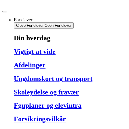
Videre
til
indhold
For elever
Close For elever
Open For elever
Din hverdag
Vigtigt at vide
Afdelinger
Ungdomskort og transport
Skoleydelse og fravær
Fguplaner og elevintra
Forsikringsvilkår