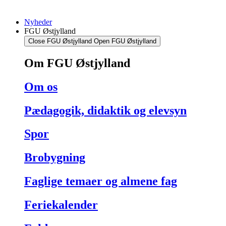
Nyheder
FGU Østjylland
Close FGU Østjylland
Open FGU Østjylland
Om FGU Østjylland
Om os
Pædagogik, didaktik og elevsyn
Spor
Brobygning
Faglige temaer og almene fag
Feriekalender