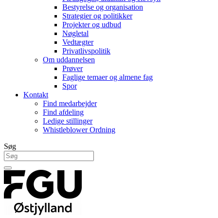
Bestyrelse og organisation
Strategier og politikker
Projekter og udbud
Nøgletal
Vedtægter
Privatlivspolitik
Om uddannelsen
Prøver
Faglige temaer og almene fag
Spor
Kontakt
Find medarbejder
Find afdeling
Ledige stillinger
Whistleblower Ordning
Søg