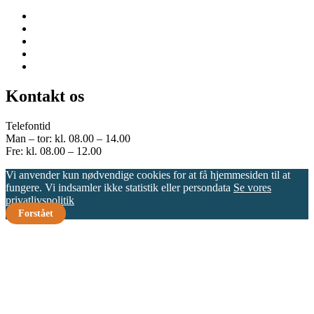
Kontakt os
Telefontid
Man – tor: kl. 08.00 – 14.00
Fre: kl. 08.00 – 12.00
Vi anvender kun nødvendige cookies for at få hjemmesiden til at
fungere. Vi indsamler ikke statistik eller persondata
Se vores
privatlivspolitik
Forstået