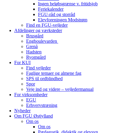
Ingen beløbsgrænse v. fritidsjob
Feriekalender
FGU-råd og storråd
Elevforeningen Modstrøm
Find en FGU-vejleder
Afdelinger og værksteder
Brusgård
Engboulevarden
Grenå
Hadsten
Ryomgård
For KUI
Find vejleder
Faglige temaer og almene fag
SPS til ordblindhed
Spor
Veje ind og videre – vejledermanual
For virksomheder
EGU
Erhvervstræning
Nyheder
Om FGU Østjylland
Om os
Om os
Pædagogik, didaktik og elevsyn