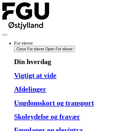
Videre
til
indhold
For elever
Close For elever
Open For elever
Din hverdag
Vigtigt at vide
Afdelinger
Ungdomskort og transport
Skoleydelse og fravær
Fguplaner og elevintra