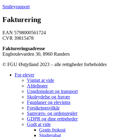
Smileyrapport
Fakturering
EAN 5798000561724
CVR 39815478
Faktureringsadresse
Engboulevarden 30, 8960 Randers
© FGU Østjylland 2023 – alle rettigheder forbeholdes
For elever
Vigtigt at vide
Afdelinger
Ungdomskort og transport
Skoleydelse og fravær
Fguplaner og elevintra
Forsikringsvilkår
Samværs- og ordensregler
GDPR og dine rettigheder
Godt at vide
Gratis frokost
Studierabat