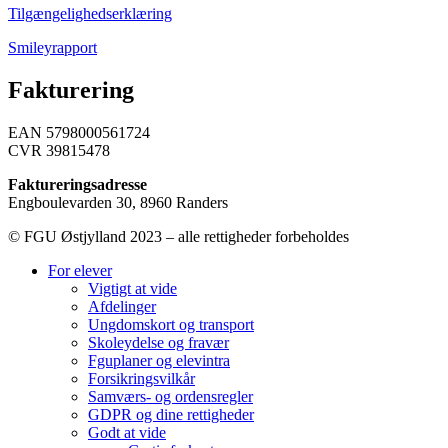
Tilgængelighedserklæring
Smileyrapport
Fakturering
EAN 5798000561724
CVR 39815478
Faktureringsadresse
Engboulevarden 30, 8960 Randers
© FGU Østjylland 2023 – alle rettigheder forbeholdes
For elever
Vigtigt at vide
Afdelinger
Ungdomskort og transport
Skoleydelse og fravær
Fguplaner og elevintra
Forsikringsvilkår
Samværs- og ordensregler
GDPR og dine rettigheder
Godt at vide