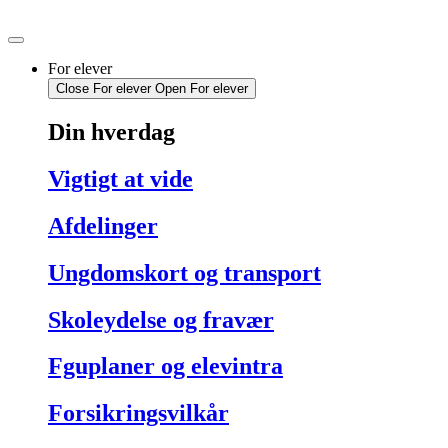
Videre
til
indhold
For elever
Close For elever
Open For elever
Din hverdag
Vigtigt at vide
Afdelinger
Ungdomskort og transport
Skoleydelse og fravær
Fguplaner og elevintra
Forsikringsvilkår