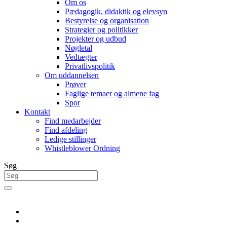
Om os
Pædagogik, didaktik og elevsyn
Bestyrelse og organisation
Strategier og politikker
Projekter og udbud
Nøgletal
Vedtægter
Privatlivspolitik
Om uddannelsen
Prøver
Faglige temaer og almene fag
Spor
Kontakt
Find medarbejder
Find afdeling
Ledige stillinger
Whistleblower Ordning
Søg