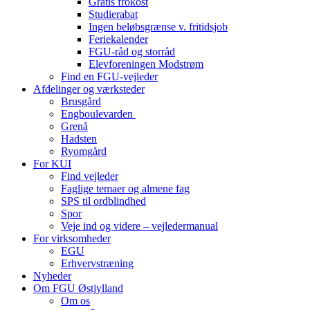
Gratis frokost
Studierabat
Ingen beløbsgrænse v. fritidsjob
Feriekalender
FGU-råd og storråd
Elevforeningen Modstrøm
Find en FGU-vejleder
Afdelinger og værksteder
Brusgård
Engboulevarden
Grenå
Hadsten
Ryomgård
For KUI
Find vejleder
Faglige temaer og almene fag
SPS til ordblindhed
Spor
Veje ind og videre – vejledermanual
For virksomheder
EGU
Erhvervstræning
Nyheder
Om FGU Østjylland
Om os