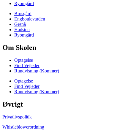
Ryomgård
Brusgård
Engboulevarden
Grenå
Hadsten
Ryomgård
Om Skolen
Optagelse
Find Vejleder
Rundvisning (Kommer)
Optagelse
Find Vejleder
Rundvisning (Kommer)
Øvrigt
Privatlivspolitik
Whistleblowerordning