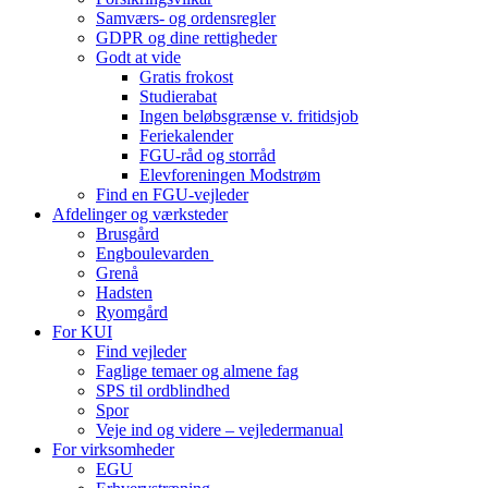
Samværs- og ordensregler
GDPR og dine rettigheder
Godt at vide
Gratis frokost
Studierabat
Ingen beløbsgrænse v. fritidsjob
Feriekalender
FGU-råd og storråd
Elevforeningen Modstrøm
Find en FGU-vejleder
Afdelinger og værksteder
Brusgård
Engboulevarden
Grenå
Hadsten
Ryomgård
For KUI
Find vejleder
Faglige temaer og almene fag
SPS til ordblindhed
Spor
Veje ind og videre – vejledermanual
For virksomheder
EGU