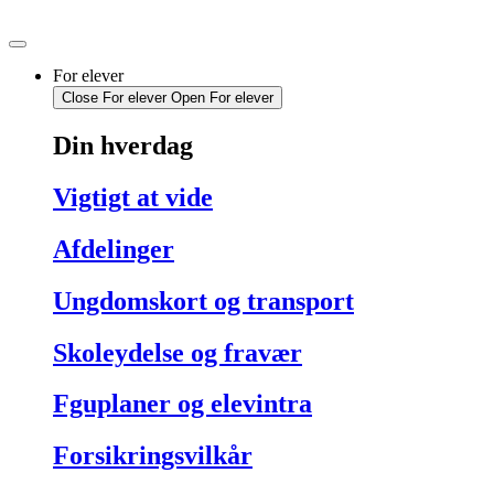
Videre
til
indhold
For elever
Close For elever
Open For elever
Din hverdag
Vigtigt at vide
Afdelinger
Ungdomskort og transport
Skoleydelse og fravær
Fguplaner og elevintra
Forsikringsvilkår