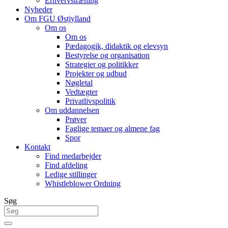
Erhvervstræning
Nyheder
Om FGU Østjylland
Om os
Om os
Pædagogik, didaktik og elevsyn
Bestyrelse og organisation
Strategier og politikker
Projekter og udbud
Nøgletal
Vedtægter
Privatlivspolitik
Om uddannelsen
Prøver
Faglige temaer og almene fag
Spor
Kontakt
Find medarbejder
Find afdeling
Ledige stillinger
Whistleblower Ordning
Søg