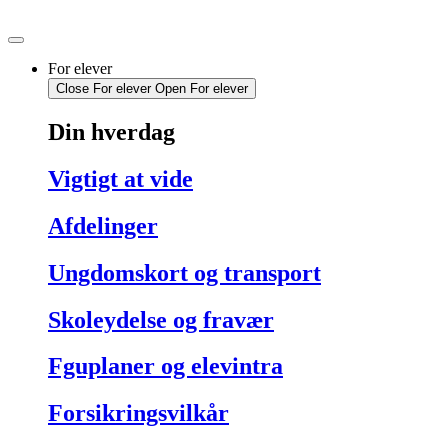
Videre
til
indhold
For elever
Close For elever
Open For elever
Din hverdag
Vigtigt at vide
Afdelinger
Ungdomskort og transport
Skoleydelse og fravær
Fguplaner og elevintra
Forsikringsvilkår