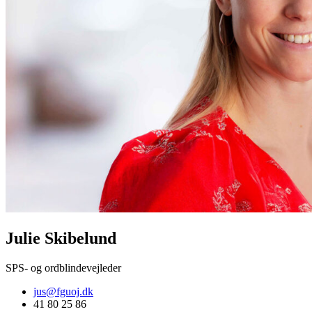
Julie Skibelund
SPS- og ordblindevejleder
jus@fguoj.dk
41 80 25 86