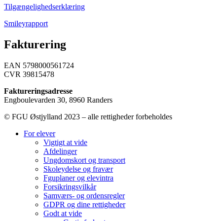
Tilgængelighedserklæring
Smileyrapport
Fakturering
EAN 5798000561724
CVR 39815478
Faktureringsadresse
Engboulevarden 30, 8960 Randers
© FGU Østjylland 2023 – alle rettigheder forbeholdes
For elever
Vigtigt at vide
Afdelinger
Ungdomskort og transport
Skoleydelse og fravær
Fguplaner og elevintra
Forsikringsvilkår
Samværs- og ordensregler
GDPR og dine rettigheder
Godt at vide