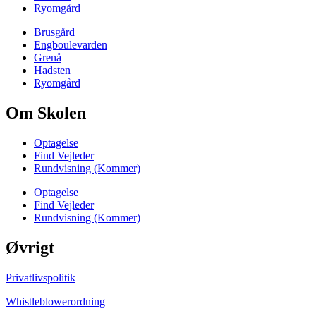
Ryomgård
Brusgård
Engboulevarden
Grenå
Hadsten
Ryomgård
Om Skolen
Optagelse
Find Vejleder
Rundvisning (Kommer)
Optagelse
Find Vejleder
Rundvisning (Kommer)
Øvrigt
Privatlivspolitik
Whistleblowerordning