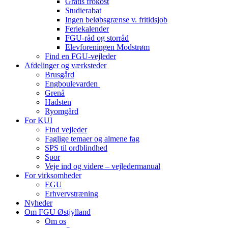
Gratis frokost
Studierabat
Ingen beløbsgrænse v. fritidsjob
Feriekalender
FGU-råd og storråd
Elevforeningen Modstrøm
Find en FGU-vejleder
Afdelinger og værksteder
Brusgård
Engboulevarden
Grenå
Hadsten
Ryomgård
For KUI
Find vejleder
Faglige temaer og almene fag
SPS til ordblindhed
Spor
Veje ind og videre – vejledermanual
For virksomheder
EGU
Erhvervstræning
Nyheder
Om FGU Østjylland
Om os