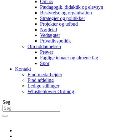
Om os
Pædagogik, didaktik og elevsyn
Bestyrelse og organisation
Strategier og politikker
Projekter og udbud
Nøgletal
Vedtægter
Privatlivspolitik
Om uddannelsen
Prøver
Faglige temaer og almene fag
Spor
Kontakt
Find medarbejder
Find afdeling
Ledige stillinger
Whistleblower Ordning
Søg