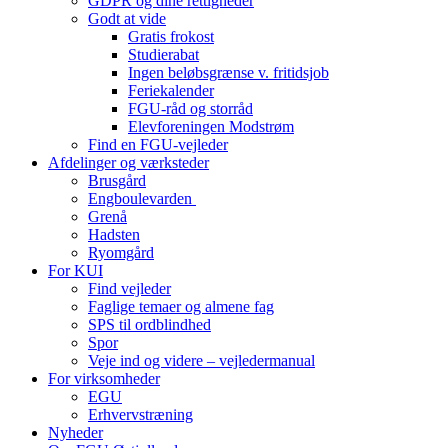
GDPR og dine rettigheder
Godt at vide
Gratis frokost
Studierabat
Ingen beløbsgrænse v. fritidsjob
Feriekalender
FGU-råd og storråd
Elevforeningen Modstrøm
Find en FGU-vejleder
Afdelinger og værksteder
Brusgård
Engboulevarden
Grenå
Hadsten
Ryomgård
For KUI
Find vejleder
Faglige temaer og almene fag
SPS til ordblindhed
Spor
Veje ind og videre – vejledermanual
For virksomheder
EGU
Erhvervstræning
Nyheder