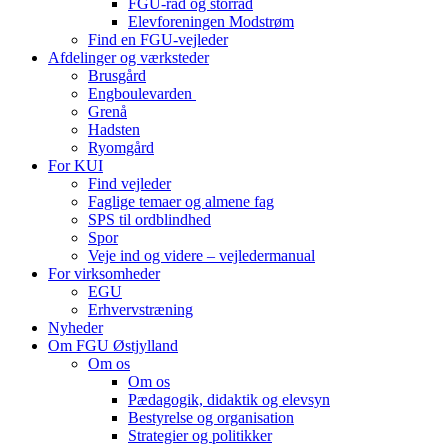
FGU-råd og storråd
Elevforeningen Modstrøm
Find en FGU-vejleder
Afdelinger og værksteder
Brusgård
Engboulevarden
Grenå
Hadsten
Ryomgård
For KUI
Find vejleder
Faglige temaer og almene fag
SPS til ordblindhed
Spor
Veje ind og videre – vejledermanual
For virksomheder
EGU
Erhvervstræning
Nyheder
Om FGU Østjylland
Om os
Om os
Pædagogik, didaktik og elevsyn
Bestyrelse og organisation
Strategier og politikker