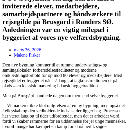
inviterede elever, medarbejdere,
samarbejdspartnere og håndværkere til
rejsegilde på Brusgård i Randers SØ.
Anledningen var en vigtig milepæl i
byggeriet af vores nye velfærdsbygning.
marts 26, 2026
Malene Fisker
Den nye bygning kommer til at rumme undervisnings- og
samlingslokaler, forberedelsesfaciliteter og moderne
omklædningsforhold for op mod 80 elever og medarbejdere. Med
rejsegildet er byggeriet nået så langt, at tagkonstruktionen er på
plads – en klassisk markering i dansk byggetradition.
Men på Brusgård handlede dagen om mere end selve byggeriet.
– Vi markerer ikke blot opførelsen af en ny bygning, men også det
fællesskab og den vedholdende indsats, der ligger bag. Processen
har været lang og til tider udfordrende, men det er arbejdet værd,
fordi vi skaber rammerne for en uddannelse for jer unge mennesker,
hvoraf mange har kæmpet en kamp for at nå hertil, sagde