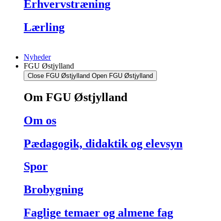
Erhvervstræning
Lærling
Nyheder
FGU Østjylland
Close FGU Østjylland
Open FGU Østjylland
Om FGU Østjylland
Om os
Pædagogik, didaktik og elevsyn
Spor
Brobygning
Faglige temaer og almene fag