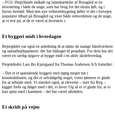
– FGU Østjyllands indkøb og istandsættelse af Brusgård er en
investering i både de unge, som har brug for det ekstra løft, og i
byens fremtid. Med den nye velfærdsbygning løfter vi det i forvejen
populære tilbud på Brusgård og viser både omverdenen og de unge,
at vi tror på, at de er værd at investere i.
Et byggeri midt i hverdagen
Rejsegildet var også en anledning til at takke de mange håndværkere
og samarbejdspartnere, der har bidraget til projektet. For dem har det
været en særlig opgave at bygge midt i en aktiv skolehverdag.
Projektleder Lars Bo Kjærgaard fra Thomas Andersen A/S fortæller:
– Det er et spændende byggeri med rigtig meget træ i
konstruktionen, og det er selvfølgelig noget, vores tømrere er glade
for at arbejde med. Vi mærker også, at eleverne – især fra Byg –
kigger forbi og følger med i det, vi laver. Og så er vi glade for, at vi
kan spise med i kantinen – det har været alletiders.
Et skridt på vejen