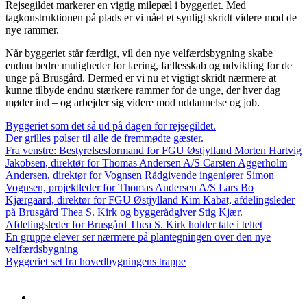
Rejsegildet markerer en vigtig milepæl i byggeriet. Med
tagkonstruktionen på plads er vi nået et synligt skridt videre mod de
nye rammer.
Når byggeriet står færdigt, vil den nye velfærdsbygning skabe
endnu bedre muligheder for læring, fællesskab og udvikling for de
unge på Brusgård. Dermed er vi nu et vigtigt skridt nærmere at
kunne tilbyde endnu stærkere rammer for de unge, der hver dag
møder ind – og arbejder sig videre mod uddannelse og job.
Byggeriet som det så ud på dagen for rejsegildet.
Der grilles pølser til alle de fremmødte gæster.
Fra venstre: Bestyrelsesformand for FGU Østjylland Morten Hartvig
Jakobsen, direktør for Thomas Andersen A/S Carsten Aggerholm
Andersen, direktør for Vognsen Rådgivende ingeniører Simon
Vognsen, projektleder for Thomas Andersen A/S Lars Bo
Kjærgaard, direktør for FGU Østjylland Kim Kabat, afdelingsleder
på Brusgård Thea S. Kirk og byggerådgiver Stig Kjær.
Afdelingsleder for Brusgård Thea S. Kirk holder tale i teltet
En gruppe elever ser nærmere på plantegningen over den nye
velfærdsbygning
Byggeriet set fra hovedbygningens trappe