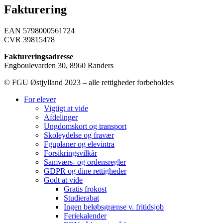
Fakturering
EAN 5798000561724
CVR 39815478
Faktureringsadresse
Engboulevarden 30, 8960 Randers
© FGU Østjylland 2023 – alle rettigheder forbeholdes
For elever
Vigtigt at vide
Afdelinger
Ungdomskort og transport
Skoleydelse og fravær
Fguplaner og elevintra
Forsikringsvilkår
Samværs- og ordensregler
GDPR og dine rettigheder
Godt at vide
Gratis frokost
Studierabat
Ingen beløbsgrænse v. fritidsjob
Feriekalender