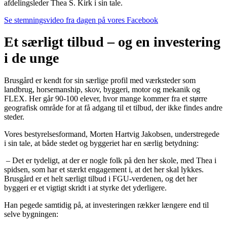
afdelingsleder Thea S. Kirk i sin tale.
Se stemningsvideo fra dagen på vores Facebook
Et særligt tilbud – og en investering
i de unge
Brusgård er kendt for sin særlige profil med værksteder som
landbrug, horsemanship, skov, byggeri, motor og mekanik og
FLEX. Her går 90-100 elever, hvor mange kommer fra et større
geografisk område for at få adgang til et tilbud, der ikke findes andre
steder.
Vores bestyrelsesformand, Morten Hartvig Jakobsen, understregede
i sin tale, at både stedet og byggeriet har en særlig betydning:
– Det er tydeligt, at der er nogle folk på den her skole, med Thea i
spidsen, som har et stærkt engagement i, at det her skal lykkes.
Brusgård er et helt særligt tilbud i FGU-verdenen, og det her
byggeri er et vigtigt skridt i at styrke det yderligere.
Han pegede samtidig på, at investeringen rækker længere end til
selve bygningen: