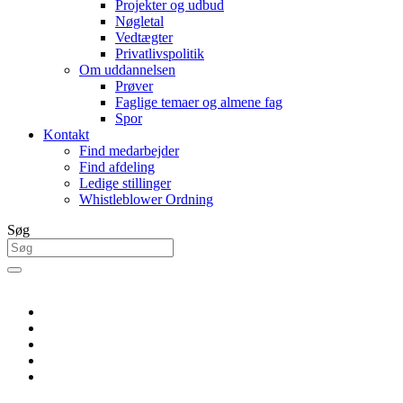
Projekter og udbud
Nøgletal
Vedtægter
Privatlivspolitik
Om uddannelsen
Prøver
Faglige temaer og almene fag
Spor
Kontakt
Find medarbejder
Find afdeling
Ledige stillinger
Whistleblower Ordning
Søg