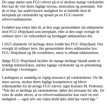
De unge starter som FGU-elever på et af skolens mange værksteder.
Her kan de vise deres faglige niveau, motivation og potentiale. Når
de er klar, har underviseren mulighed for at indstille dem til
læreplads på værkstedet og opstart på en FGU-baseret
erhvervsuddannelse.
Forløbet kan enten føre til, at den unge gennemfører sin uddannelse
med FGU Østjylland som læreplads, eller at den unge overgår til
ordinær lære i en virksomhed og færdiggør uddannelsen der.
I 2025 afsluttede 10 lærlinge deres forløb hos FGU Østjylland. Fire
overgik til ordinær lære, fire gennemførte deres uddannelse hos
FGU Østjylland og fik svendebrev, mens to afbrød uddannelsen.
Ifølge FGU Østjylland skyldes de mange lærlinge blandt andet et
tydeligt ledelsesfokus, stærke faglige værksteder og en prioritering
af lærlinge i hverdagen.
Lærlingene er samtidig en vigtig ressource på værkstederne. De får
mere ansvar, styrker deres faglige kompetencer og bliver
rollemodeller for de øvrige FGU-elever, siger Karsten M. Pedersen:
“Når der er lærlinge på værkstederne, løfter det niveauet for alle. De
viser de andre elever, at en erhvervsuddannelse kan være en reel
mulighed — også selv om vejen dertil ikke altid har været lige.”