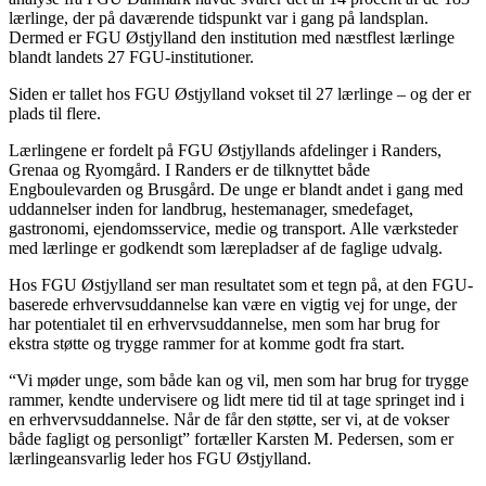
lærlinge, der på daværende tidspunkt var i gang på landsplan.
Dermed er FGU Østjylland den institution med næstflest lærlinge
blandt landets 27 FGU-institutioner.
Siden er tallet hos FGU Østjylland vokset til 27 lærlinge – og der er
plads til flere.
Lærlingene er fordelt på FGU Østjyllands afdelinger i Randers,
Grenaa og Ryomgård. I Randers er de tilknyttet både
Engboulevarden og Brusgård. De unge er blandt andet i gang med
uddannelser inden for landbrug, hestemanager, smedefaget,
gastronomi, ejendomsservice, medie og transport. Alle værksteder
med lærlinge er godkendt som lærepladser af de faglige udvalg.
Hos FGU Østjylland ser man resultatet som et tegn på, at den FGU-
baserede erhvervsuddannelse kan være en vigtig vej for unge, der
har potentialet til en erhvervsuddannelse, men som har brug for
ekstra støtte og trygge rammer for at komme godt fra start.
“Vi møder unge, som både kan og vil, men som har brug for trygge
rammer, kendte undervisere og lidt mere tid til at tage springet ind i
en erhvervsuddannelse. Når de får den støtte, ser vi, at de vokser
både fagligt og personligt” fortæller Karsten M. Pedersen, som er
lærlingeansvarlig leder hos FGU Østjylland.