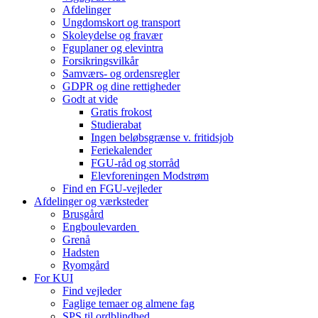
Afdelinger
Ungdomskort og transport
Skoleydelse og fravær
Fguplaner og elevintra
Forsikringsvilkår
Samværs- og ordensregler
GDPR og dine rettigheder
Godt at vide
Gratis frokost
Studierabat
Ingen beløbsgrænse v. fritidsjob
Feriekalender
FGU-råd og storråd
Elevforeningen Modstrøm
Find en FGU-vejleder
Afdelinger og værksteder
Brusgård
Engboulevarden
Grenå
Hadsten
Ryomgård
For KUI
Find vejleder
Faglige temaer og almene fag
SPS til ordblindhed