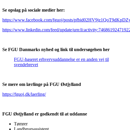
Se opslag på sociale medier her:
https://www.facebook.com/fguoj/posts/pfbid02HV9jz1QoT9dK
https://www.linkedin.com/feed/update/urn:li:activity:746861924719
Se FGU Danmarks nyhed og link til undersøgelsen her
FGU-baseret erhvervsuddannelse er en anden vej til
svendebrevet
Se mere om lærlinge på FGU Østjylland
https://fguoj.dk/laerling/
FGU Østjylland er godkendt til at uddanne
Tømrer
Landbrugsassistent