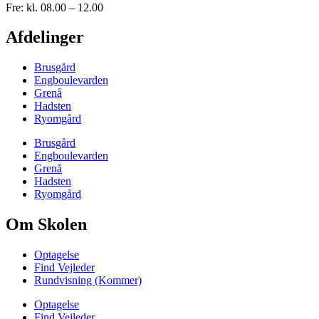
Fre: kl. 08.00 – 12.00
Afdelinger
Brusgård
Engboulevarden
Grenå
Hadsten
Ryomgård
Brusgård
Engboulevarden
Grenå
Hadsten
Ryomgård
Om Skolen
Optagelse
Find Vejleder
Rundvisning (Kommer)
Optagelse
Find Vejleder