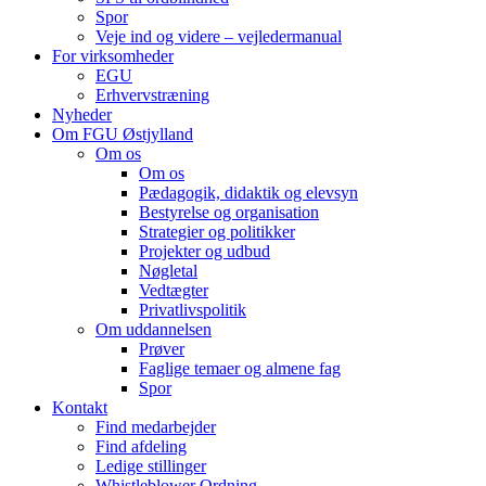
Spor
Veje ind og videre – vejledermanual
For virksomheder
EGU
Erhvervstræning
Nyheder
Om FGU Østjylland
Om os
Om os
Pædagogik, didaktik og elevsyn
Bestyrelse og organisation
Strategier og politikker
Projekter og udbud
Nøgletal
Vedtægter
Privatlivspolitik
Om uddannelsen
Prøver
Faglige temaer og almene fag
Spor
Kontakt
Find medarbejder
Find afdeling
Ledige stillinger
Whistleblower Ordning