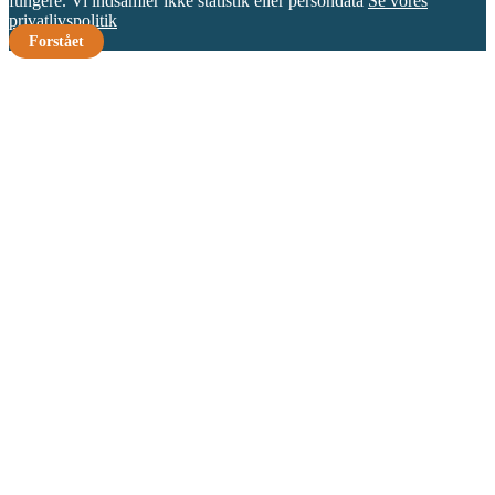
fungere. Vi indsamler ikke statistik eller persondata
Se vores
privatlivspolitik
Forstået