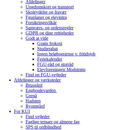
Afdelinger
Ungdomskort og transport
Skoleydelse og fravær
Fguplaner og elevintra
Forsikringsvilkår
Samværs- og ordensregler
GDPR og dine rettigheder
Godt at vide
Gratis frokost
Studierabat
Ingen beløbsgrænse v. fritidsjob
Feriekalender
FGU-råd og storråd
Elevforeningen Modstrøm
Find en FGU-vejleder
Afdelinger og værksteder
Brusgård
Engboulevarden
Grenå
Hadsten
Ryomgård
For KUI
Find vejleder
Faglige temaer og almene fag
SPS til ordblindhed