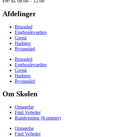
Fre: kl. 08.00 – 12.00
Afdelinger
Brusgård
Engboulevarden
Grenå
Hadsten
Ryomgård
Brusgård
Engboulevarden
Grenå
Hadsten
Ryomgård
Om Skolen
Optagelse
Find Vejleder
Rundvisning (Kommer)
Optagelse
Find Vejleder