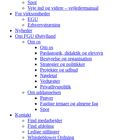
Spor
Veje ind og videre – vejledermanual
For virksomheder
EGU
Erhvervstræning
Nyheder
Om FGU Østjylland
Om os
Om os
Pædagogik, didaktik og elevsyn
Bestyrelse og organisation
Strategier og politikker
Projekter og udbud
Nøgletal
Vedtægter
Privatlivspolitik
Om uddannelsen
Prøver
Faglige temaer og almene fag
Spor
Kontakt
Find medarbejder
Find afdeling
Ledige stillinger
Whistleblower Ordning