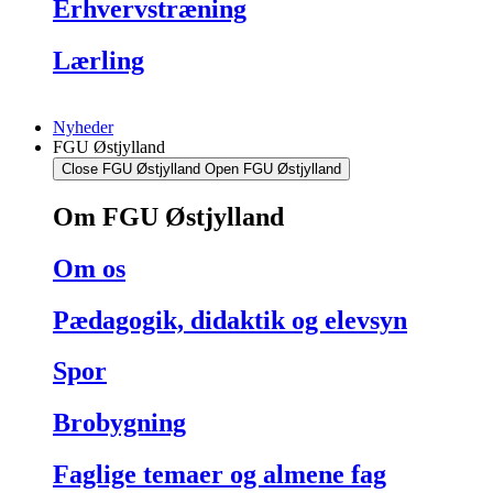
Erhvervstræning
Lærling
Nyheder
FGU Østjylland
Close FGU Østjylland
Open FGU Østjylland
Om FGU Østjylland
Om os
Pædagogik, didaktik og elevsyn
Spor
Brobygning
Faglige temaer og almene fag